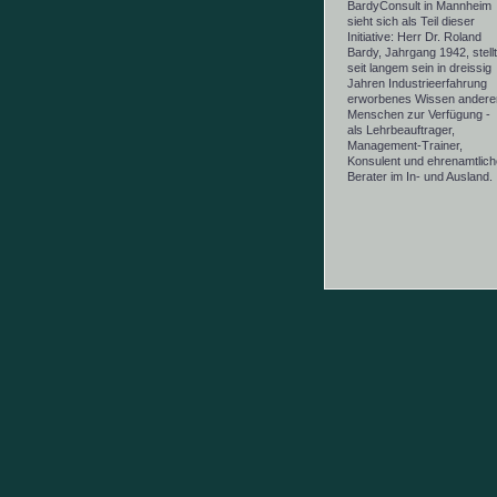
BardyConsult in Mannheim
sieht sich als Teil dieser
Initiative: Herr Dr. Roland
Bardy, Jahrgang 1942, stellt
seit langem sein in dreissig
Jahren Industrieerfahrung
erworbenes Wissen andere
Menschen zur Verfügung -
als Lehrbeauftrager,
Management-Trainer,
Konsulent und ehrenamtlich
Berater im In- und Ausland.