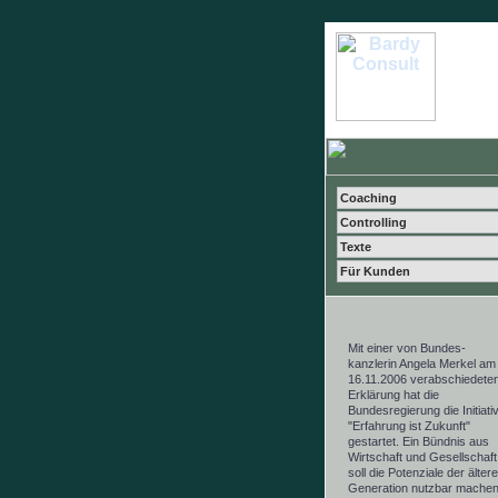
Coaching
Controlling
Texte
Für Kunden
Mit einer von
Bundes-
kanzlerin Angela Merkel am
16.11.2006 verabschiedete
Erklärung hat die
Bundesregierung die Initiati
"Erfahrung ist Zukunft"
gestartet. Ein Bündnis aus
Wirtschaft und Gesellschaft
soll die Potenziale der älter
Generation nutzbar machen