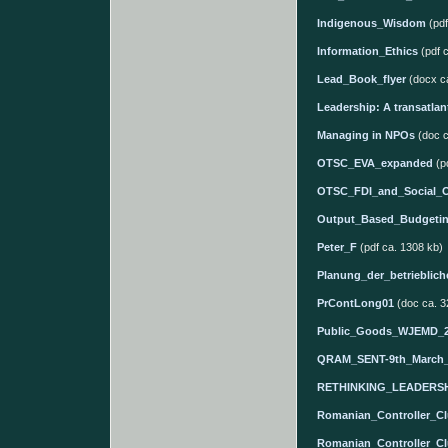
Indigenous_Wisdom
(pdf
Information_Ethics
(pdf c
Lead_Book_flyer
(docx ca
Leadership: A transatlan
Managing in NPOs
(doc c
OTSC_EVA_expanded
(pd
OTSC_FDI_and_Social_O
Output_Based_Budgeti
Peter_F
(pdf ca. 1308 kb)
Planung_der_betrieblic
PrContLong01
(doc ca. 3
Public_Goods_WJEMD_2
QRAM_SENT-9th_March_
RETHINKING_LEADERSH
Romanian_Controller_C
Romanian_Controller_C