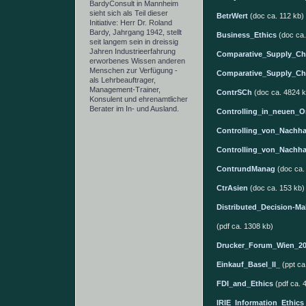
BardyConsult in Mannheim
sieht sich als Teil dieser
BetrWert
(doc ca. 112 kb)
Initiative: Herr Dr. Roland
Bardy, Jahrgang 1942, stellt
Business_Ethics
(doc ca.
seit langem sein in dreissig
Jahren Industrieerfahrung
Comparative_Supply_Ch
erworbenes Wissen anderen
Menschen zur Verfügung -
Comparative_Supply_Ch
als Lehrbeauftrager,
Management-Trainer,
ContrSCh
(doc ca. 4824 k
Konsulent und ehrenamtlicher
Berater im In- und Ausland.
Controlling_in_neuen_O
Controlling_von_Nachhal
Controlling_von_Nachhal
ContrundManag
(doc ca.
CtrAsien
(doc ca. 153 kb)
Distributed_Decision-M
(pdf ca. 1308 kb)
Drucker_Forum_Wien_20
Einkauf_Basel_II_
(ppt ca
FDI_and_Ethics
(pdf ca. 
IRIE_Information_Ethics