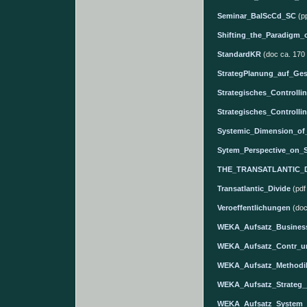
Seminar_BalScCd_SC
(pp
Shifting_the_Paradigm_
StandardKR
(doc ca. 170 
StrategPlanung_auf_Ges
Strategisches_Controll
Strategisches_Controlli
Systemic_Dimension_of
Sytem_Perspective_on_S
THE_TRANSATLANTIC_D
Transatlantic_Divide
(pdf
Veroeffentlichungen
(doc
WEKA_Aufsatz_Busines
WEKA_Aufsatz_Contr_
WEKA_Aufsatz_Methodi
WEKA_Aufsatz_Strateg_
WEKA_Aufsatz_System_u