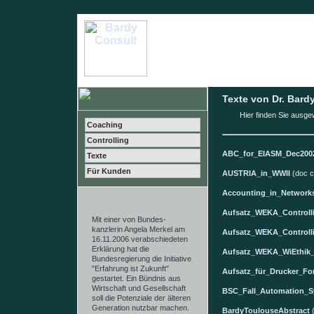
Texte von Dr. Bard
Hier finden Sie ausg
Coaching
Controlling
ABC_for_EIASM_Dec200
Texte
Für Kunden
AUSTRIA_in_WWII
(doc c
Accounting_in_Network
Aufsatz_WEKA_Control
Mit einer von
Bundes-
kanzlerin Angela Merkel am
Aufsatz_WEKA_Controlli
16.11.2006 verabschiedeten
Erklärung hat die
Aufsatz_WEKA_WiEthik_
Bundesregierung die Initiative
"Erfahrung ist Zukunft"
Aufsatz_für_Drucker_F
gestartet. Ein Bündnis aus
Wirtschaft und Gesellschaft
BSC_Fall_Automation_S
soll die Potenziale der älteren
Generation nutzbar machen.
BardyToulouseAbstract
(